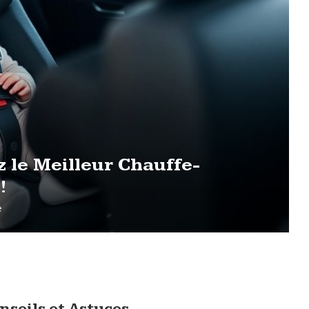
z le Meilleur Chauffe-
!
e
nseils et Astuces