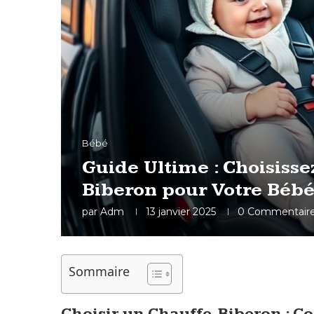
Bébé
Guide Ultime : Choisisse
Biberon pour Votre Bébé
par
Adm
13 janvier 2025
0 Commentair
Sommaire
Choisir un Chauffe-Biberon : Co