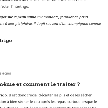
cter l’intertrigo.
ger sur la peau saine
environnante, formant de petits
nche à leur périphérie, il s’agit souvent d’un champignon comme
trigo
us âgés
i-même et comment le traiter ?
rigo
. Il est donc crucial d’écarter les plis et de les sécher
tion à bien sécher le cou après les repas, surtout lorsque le
 le change, il est également important de bien sécher les