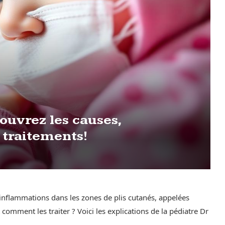
couvrez les causes,
 traitements!
inflammations dans les zones de plis cutanés, appelées
 comment les traiter ? Voici les explications de la pédiatre Dr