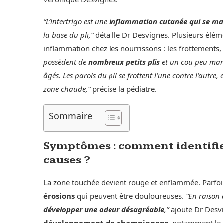
“L’intertrigo est une
inflammation cutanée qui se man
la base du pli,”
détaille Dr Desvignes. Plusieurs éléme
inflammation chez les nourrissons : les frottements, 
possèdent de
nombreux petits plis
et un cou peu marqu
âgés. Les parois du pli se frottent l’une contre l’autre
zone chaude,”
précise la pédiatre.
Sommaire
Symptômes : comment identifier
causes ?
La zone touchée devient rouge et enflammée. Parfois
érosions
qui peuvent être douloureuses.
“En raison 
développer une odeur désagréable
,”
ajoute Dr Desvig
développement de champignons,
notamment le Ca