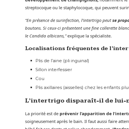
streptocoque ou le staphylocoque, qui peuvent surinfe
“En présence de surinfection, l’intertrigo peut
se propa
boutons. Si ceux-ci présentent
une fine collerette bla
le Candida albicans
,”
explique la spécialiste.
Localisations fréquentes de l’inter
Plis de l’aine (pli inguinal)
Sillon interfessier
Cou
Plis axillaires (aisselles) chez les enfants pl
L’intertrigo disparaît-il de lu
La priorité est de
prévenir l’apparition de l’intert
soigneusement après le bain. Il faut aussi faire atten
bébé fait ses dents et salive abondamment.
“
Pendant