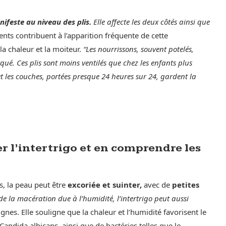
ifeste au niveau des plis.
Elle affecte les deux côtés ainsi que
nts contribuent à l’apparition fréquente de cette
la chaleur et la moiteur.
“Les nourrissons, souvent potelés,
é. Ces plis sont moins ventilés que chez les enfants plus
, et les couches, portées presque 24 heures sur 24, gardent la
 l’intertrigo et en comprendre les
, la peau peut être
excoriée et suinter,
avec de
petites
de la macération due à l’humidité, l’intertrigo peut aussi
nes. Elle souligne que la chaleur et l’humidité favorisent le
ndida albicans, ainsi que de bactéries telles que le