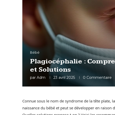
Bébé
Plagiocéphalie : Compre
et Solutions
par
Adm
23 avril 2025
0 Commentaire
Connue sous le nom de syndrome de la tête plate, la 
naissance du bébé et peut se développer en raison de
Quelles solutions propose-t-on ? Voici les recomman